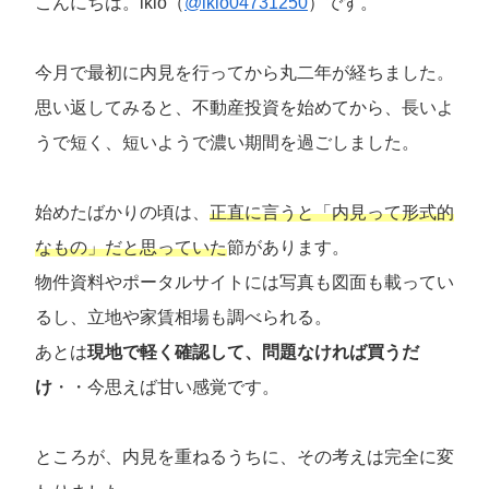
こんにちは。ikio（
@ikio04731250
）です。
今月で最初に内見を行ってから丸二年が経ちました。
思い返してみると、不動産投資を始めてから、長いよ
うで短く、短いようで濃い期間を過ごしました。
始めたばかりの頃は、
正直に言うと「内見って形式的
なもの」だと思っていた
節があります。
物件資料やポータルサイトには写真も図面も載ってい
るし、立地や家賃相場も調べられる。
あとは
現地で軽く確認して、問題なければ買うだ
け
・・今思えば甘い感覚です。
ところが、内見を重ねるうちに、その考えは完全に変