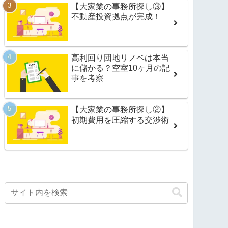
【大家業の事務所探し③】
不動産投資拠点が完成！
高利回り団地リノベは本当
に儲かる？空室10ヶ月の記
事を考察
【大家業の事務所探し②】
初期費用を圧縮する交渉術