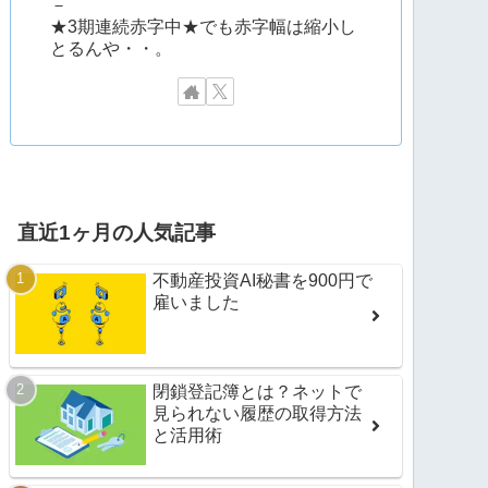
－
★3期連続赤字中★でも赤字幅は縮小し
とるんや・・。
直近1ヶ月の人気記事
不動産投資AI秘書を900円で
雇いました
閉鎖登記簿とは？ネットで
見られない履歴の取得方法
と活用術