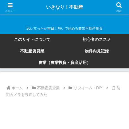
いきなり！不動産
いきなり！不動産
メニュー
検索
思い立ったが吉日！勢いで始める兼業不動産投資
このサイトについて
初心者のススメ
不動産賃貸業
物件内見記録
農業（農業投資・資産活用）
ホーム
不動産賃貸業
リフォーム・DIY
防
犯カメラを設置してみた