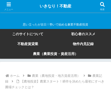
いきなり！不動産
いきなり！不動産
メニュー
検索
思い立ったが吉日！勢いで始める兼業不動産投資
このサイトについて
初心者のススメ
不動産賃貸業
物件内見記録
農業（農業投資・資産活用）
ホーム
農業（農地投資・地方資産活用）
農業記
録
【農地投資】農業スタート！耕作を決めたら最初にすべき
圃場チェックとは？