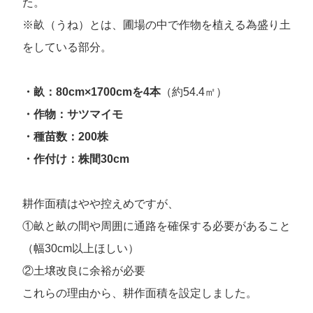
た。
※畝（うね）とは、圃場の中で作物を植える為盛り土
をしている部分。
・畝：80cm×1700cmを4本
（約54.4㎡）
・作物：サツマイモ
・種苗数：200株
・作付け：株間30cm
耕作面積はやや控えめですが、
①畝と畝の間や周囲に通路を確保する必要があること
（幅30cm以上ほしい）
②土壌改良に余裕が必要
これらの理由から、耕作面積を設定しました。