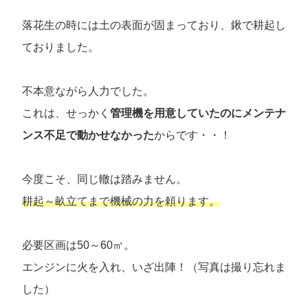
落花生の時には土の表面が固まっており、鍬で耕起し
ておりました。
不本意ながら人力でした。
これは、せっかく
管理機を用意していたのにメンテナ
ンス不足で動かせなかった
からです・・！
今度こそ、同じ轍は踏みません。
耕起～畝立てまで機械の力を頼ります。
必要区画は50～60㎡。
エンジンに火を入れ、いざ出陣！（写真は撮り忘れま
した）