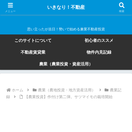
いきなり！不動産
いきなり！不動産
メニュー
検索
思い立ったが吉日！勢いで始める兼業不動産投資
このサイトについて
初心者のススメ
不動産賃貸業
物件内見記録
農業（農業投資・資産活用）
ホーム
農業（農地投資・地方資産活用）
農業記
録
【農業投資】作付け第二弾。サツマイモの栽培開始