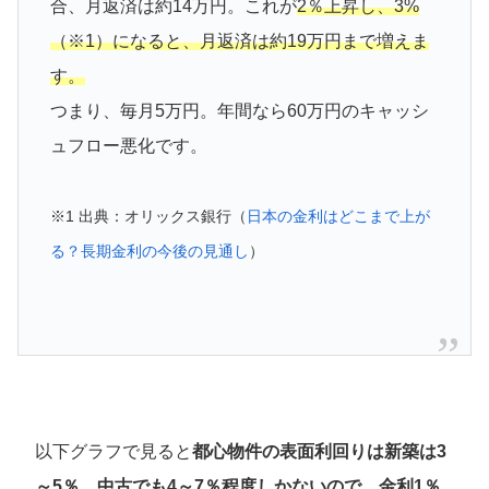
合、月返済は約14万円。これが
2％上昇し、3%
（※1）になると、月返済は約19万円まで増えま
す。
つまり、毎月5万円。年間なら60万円のキャッシ
ュフロー悪化です。
※1 出典：オリックス銀行（
日本の金利はどこまで上が
る？長期金利の今後の見通し
）
以下グラフで見ると
都心物件の表面利回りは新築は3
～5％、中古でも4～7％程度しかないので、金利1％