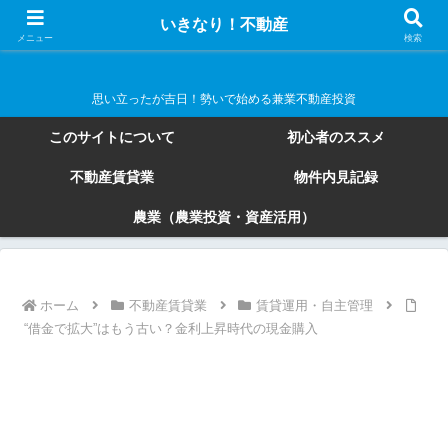
いきなり！不動産
いきなり！不動産
メニュー
検索
思い立ったが吉日！勢いで始める兼業不動産投資
このサイトについて
初心者のススメ
不動産賃貸業
物件内見記録
農業（農業投資・資産活用）
ホーム
不動産賃貸業
賃貸運用・自主管理
“借金で拡大”はもう古い？金利上昇時代の現金購入