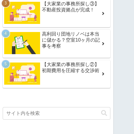
【大家業の事務所探し③】
不動産投資拠点が完成！
高利回り団地リノベは本当
に儲かる？空室10ヶ月の記
事を考察
【大家業の事務所探し②】
初期費用を圧縮する交渉術