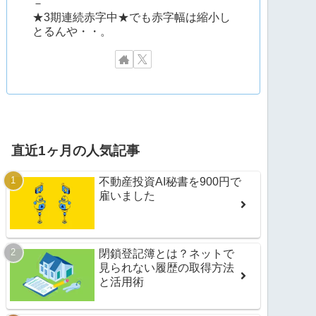
－
★3期連続赤字中★でも赤字幅は縮小し
とるんや・・。
直近1ヶ月の人気記事
不動産投資AI秘書を900円で
雇いました
閉鎖登記簿とは？ネットで
見られない履歴の取得方法
と活用術