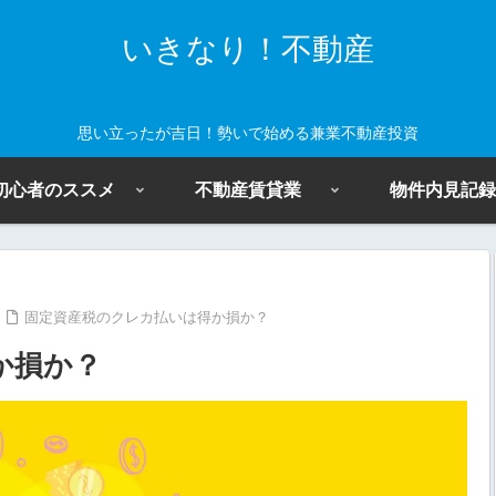
いきなり！不動産
思い立ったが吉日！勢いで始める兼業不動産投資
初心者のススメ
不動産賃貸業
物件内見記録
固定資産税のクレカ払いは得か損か？
か損か？