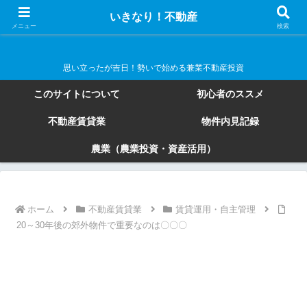
いきなり！不動産
いきなり！不動産
メニュー
検索
思い立ったが吉日！勢いで始める兼業不動産投資
このサイトについて
初心者のススメ
不動産賃貸業
物件内見記録
農業（農業投資・資産活用）
ホーム
不動産賃貸業
賃貸運用・自主管理
20～30年後の郊外物件で重要なのは〇〇〇