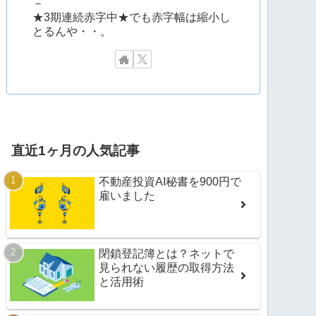
－
★3期連続赤字中★でも赤字幅は縮小し
とるんや・・。
直近1ヶ月の人気記事
不動産投資AI秘書を900円で
雇いました
閉鎖登記簿とは？ネットで
見られない履歴の取得方法
と活用術