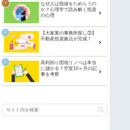
なぜ人は指値をためらうの
か？心理学で読み解く投資
の心理
【大家業の事務所探し③】
不動産投資拠点が完成！
高利回り団地リノベは本当
に儲かる？空室10ヶ月の記
事を考察