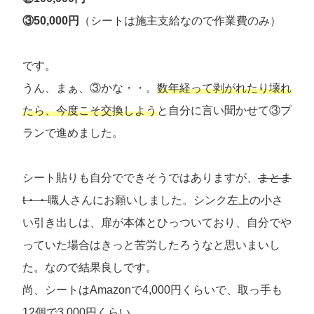
③50,000円
（シートは施主支給なので作業費のみ）
です。
うん、まぁ、③かな・・。
数年経って剥がれたり壊れ
たら、今度こそ交換しよう
と自分に言い聞かせて③プ
ランで進めました。
シート貼りも自分でできそうではありますが、
まとま
t・・
職人さんにお願いしました。シンク左上の小さ
い引き出しは、扉が本体とひっついており、自分でや
っていた場合はきっと苦労したろうなと思いまいし
た。なので結果良しです。
尚、シートはAmazonで4,000円くらいで、取っ手も
12個で3,000円くらい。