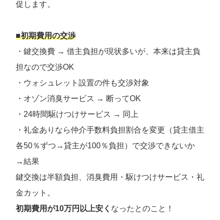
促します。
■初期費用の交渉
・鍵交換費 → 借主負担が現状多いが、本来は貸主負
担なので交渉OK
・ウォシュレット設置の件も交渉対象
・オゾン消臭サービス → 断ってOK
・24時間駆けつけサービス → 同上
・礼金ありなら仲介手数料負担割合を変更（貸主借主
各50％ずつ→貸主が100％負担）で交渉できないか
→結果
鍵交換は半額負担、消臭費用・駆けつけサービス・礼
金カット。
初期費用が10万円以上安く
なったとのこと！