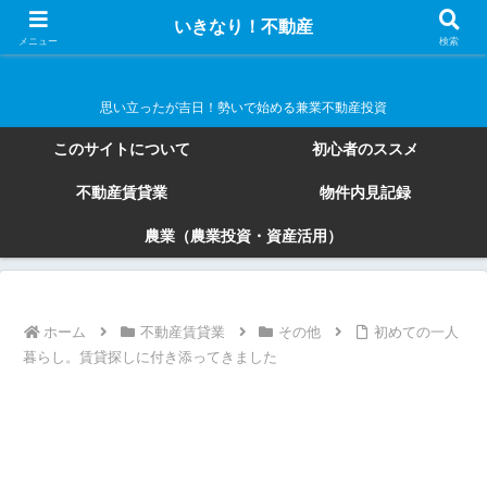
いきなり！不動産
いきなり！不動産
メニュー
検索
思い立ったが吉日！勢いで始める兼業不動産投資
このサイトについて
初心者のススメ
不動産賃貸業
物件内見記録
農業（農業投資・資産活用）
ホーム
不動産賃貸業
その他
初めての一人
暮らし。賃貸探しに付き添ってきました