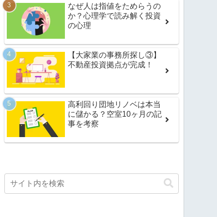
なぜ人は指値をためらうの
か？心理学で読み解く投資
の心理
【大家業の事務所探し③】
不動産投資拠点が完成！
高利回り団地リノベは本当
に儲かる？空室10ヶ月の記
事を考察