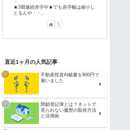
－
★3期連続赤字中★でも赤字幅は縮小し
とるんや・・。
直近1ヶ月の人気記事
不動産投資AI秘書を900円で
雇いました
閉鎖登記簿とは？ネットで
見られない履歴の取得方法
と活用術