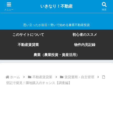
いきなり！不動産
いきなり！不動産
メニュー
検索
思い立ったが吉日！勢いで始める兼業不動産投資
このサイトについて
初心者のススメ
不動産賃貸業
物件内見記録
農業（農業投資・資産活用）
ホーム
不動産賃貸業
賃貸運用・自主管理
登記で発見！隣地購入のチャンス【調査編】