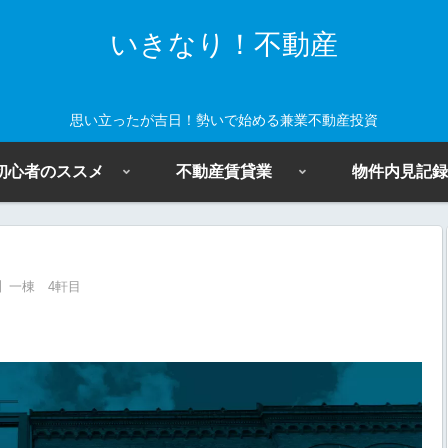
いきなり！不動産
思い立ったが吉日！勢いで始める兼業不動産投資
初心者のススメ
不動産賃貸業
物件内見記録
】一棟 4軒目