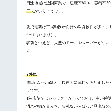
用途地域は近隣商業で、建蔽率80％・容積率3
工夫
がいりそうです。
賃貸需要は工場勤務者向けの単身物件が多く、駅近
6〜7万止まり）。
駅前といえど、大型のモールやスーパーがない
す。
■外観
間口は5～6mほど。接道面に電柱がありまし
うです。
1階店舗？はシャッターが下りており、中が確
汚れや錆が目立ち、失礼ながらぱっと見廃墟の