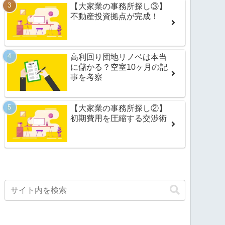
【大家業の事務所探し③】
不動産投資拠点が完成！
高利回り団地リノベは本当
に儲かる？空室10ヶ月の記
事を考察
【大家業の事務所探し②】
初期費用を圧縮する交渉術