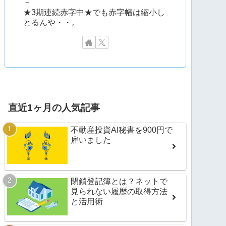
－
★3期連続赤字中★でも赤字幅は縮小し
とるんや・・。
直近1ヶ月の人気記事
不動産投資AI秘書を900円で
雇いました
閉鎖登記簿とは？ネットで
見られない履歴の取得方法
と活用術