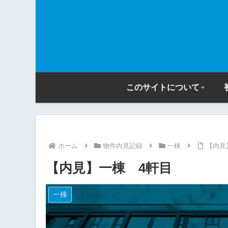
このサイトについて
ホーム
物件内見記録
一棟
【内見
【内見】一棟 4軒目
一棟