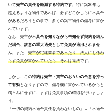
いて
売主の責任を軽減する特約です
。特に築30年も
超えるような物件であれば、必ずどこかしらに不具合
があるだろうとの事で、多くの築古物件の備考に書か
れています。
なお、売主が
不具合を知りながら告知せず契約を結ん
だ場合、故意の重大過失として免責が適用されませ
ん
。また、
売主が宅建業者であったり、法人にも係わ
らず免責が書かれていたら、それは違法
です。
しかし、この
特約は売主・買主のお互いの合意を持っ
て有効
となりますので、備考欄に書かれているからと
鵜呑みにせずに、まずは免責事項の確認を行いましょ
う。
「一切の契約不適合責任を負わないもの」→「不適合