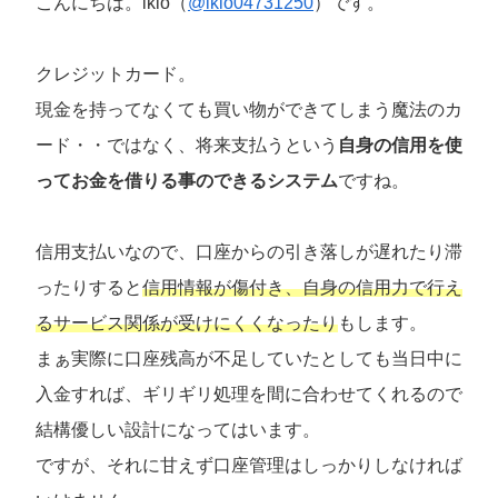
こんにちは。ikio（
@ikio04731250
）です。
クレジットカード。
現金を持ってなくても買い物ができてしまう魔法のカ
ード・・ではなく、将来支払うという
自身の信用を使
ってお金を借りる事のできるシステム
ですね。
信用支払いなので、口座からの引き落しが遅れたり滞
ったりすると
信用情報が傷付き、自身の信用力で行え
るサービス関係が受けにくくなったり
もします。
まぁ実際に口座残高が不足していたとしても当日中に
入金すれば、ギリギリ処理を間に合わせてくれるので
結構優しい設計になってはいます。
ですが、それに甘えず口座管理はしっかりしなければ