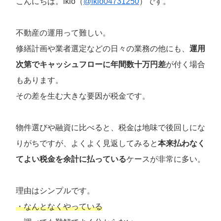
こんにちは。ikio（
@ikio04731250
）です。
不動産の運用って難しい。
修繕計画や業者選定などの日々の業務の他にも、
運用
次第でキャッシュフローに年間数十万円差
が付く場合
もあります。
その差を生む大きな要因が税金です。
物件選びや融資に比べると、税金は地味で後回しにな
りがちですが、よくよく見返してみると
本来払わなく
てよい税金を余計に払っている
ケースが非常に多い。
理由はシンプルです。
・なんとなくやっている