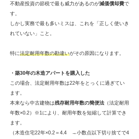
不動産投資の節税で最も威力があるのが
減価償却費
で
す。
しかし実務で最も多いミスは、これを「正しく使いき
れていない」こと。
特に
法定耐用年数の勘違い
がその原因になります。
・築30年の木造アパートを購入した
この場合、法定耐用年数は22年をとっくに過ぎてい
ます。
本来なら中古建物は
残存耐用年数の簡便法
（法定耐用
年数×0.2）※1により、耐用年数を短縮して計算でき
ます。
（木造住宅22年×0.2＝4.4 →小数点以下切り捨てで4