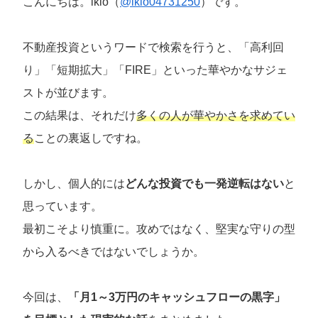
こんにちは。ikio（
@ikio04731250
）です。
不動産投資というワードで検索を行うと、「高利回
り」「短期拡大」「FIRE」といった華やかなサジェ
ストが並びます。
この結果は、それだけ
多くの人が華やかさを求めてい
る
ことの裏返しですね。
しかし、個人的には
どんな投資でも一発逆転はない
と
思っています。
最初こそより慎重に。攻めではなく、堅実な守りの型
から入るべきではないでしょうか。
今回は、
「月1～3万円のキャッシュフローの黒字」