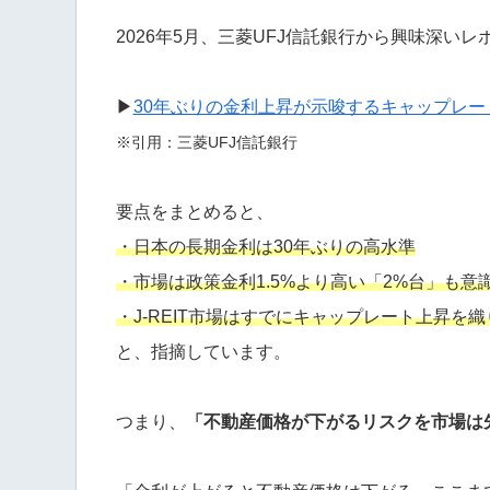
2026年5月、
三菱UFJ
信託銀行から興味深いレ
▶
30年ぶりの金利上昇が示唆するキャップレー
※引用：三菱UFJ信託銀行
要点をまとめると、
・日本の長期金利は30年ぶりの高水準
・市場は政策金利1.5%より高い「2%台」も意
・J-REIT市場はすでにキャップレート上昇を
と、指摘しています。
つまり、
「不動産価格が下がるリスクを市場は