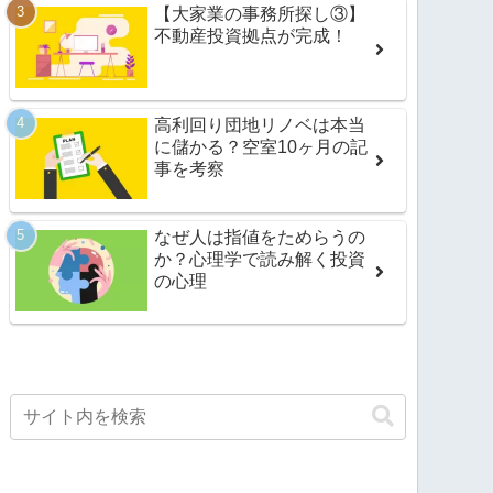
【大家業の事務所探し③】
不動産投資拠点が完成！
高利回り団地リノベは本当
に儲かる？空室10ヶ月の記
事を考察
なぜ人は指値をためらうの
か？心理学で読み解く投資
の心理