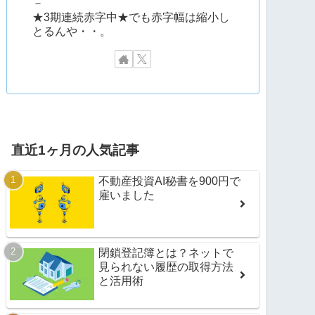
－
★3期連続赤字中★でも赤字幅は縮小し
とるんや・・。
直近1ヶ月の人気記事
不動産投資AI秘書を900円で
雇いました
閉鎖登記簿とは？ネットで
見られない履歴の取得方法
と活用術