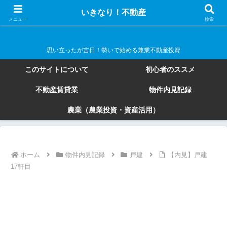
いきなり！不動産
いきなり！不動産
メニュー
検索
思い立ったが吉日！勢いで始める兼業不動産投資
このサイトについて
初心者のススメ
不動産賃貸業
物件内見記録
農業（農業投資・資産活用）
ホーム
物件内見記録
戸建
【内見】戸建
17軒目