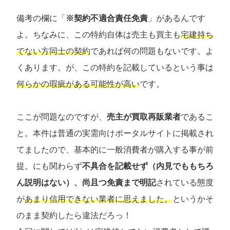
備考の欄に「
※契約不適合責任免責
」があるんです
よ。ちなみに、この特約自体は売主も買主も
宅建持ち
でない方同士の契約
であれば何の問題もないです。よ
くあります。が、この特約を記載しているという事は
何らかの瑕疵がある可能性が高い
です。
ここが問題なのですが、
売主が買取再販業者
であるこ
と。本件は普通の実需向けポータルサイトに掲載され
てましたので、基本的に一般消費者が購入する事が前
提。にも関わらず
不具合を記載せず（内見でももちろ
ん説明はない）、尚且つ免責まで明記
されている態度
が
あまり信用できない業者に思えました。
というかそ
のまま契約したら違法だろっ！