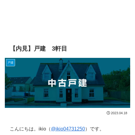
【内見】戸建 3軒目
戸建
2023.04.18
こんにちは。ikio（
@ikio04731250
）です。