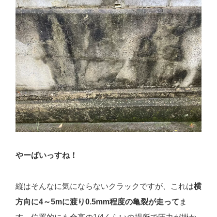
やーばいっすね！
縦はそんなに気にならないクラックですが、これは
横
方向に4～5mに渡り0.5mm程度の亀裂が走って
ま