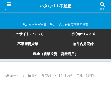
いきなり！不動産
いきなり！不動産
メニュー
検索
思い立ったが吉日！勢いで始める兼業不動産投資
このサイトについて
初心者のススメ
不動産賃貸業
物件内見記録
農業（農業投資・資産活用）
ホーム
物件内見記録
【内見】戸建 3軒目