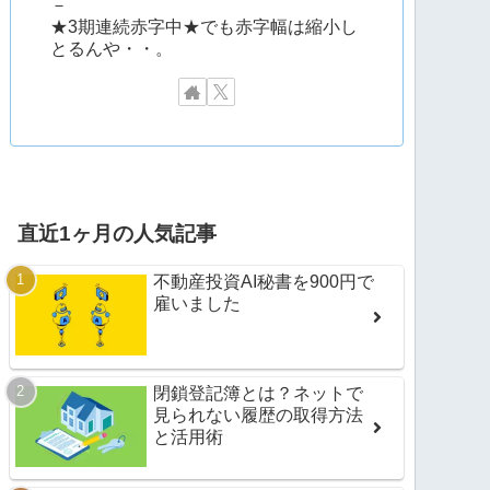
－
★3期連続赤字中★でも赤字幅は縮小し
とるんや・・。
直近1ヶ月の人気記事
不動産投資AI秘書を900円で
雇いました
閉鎖登記簿とは？ネットで
見られない履歴の取得方法
と活用術