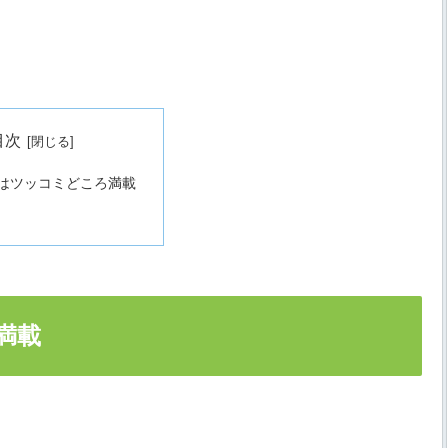
目次
はツッコミどころ満載
満載