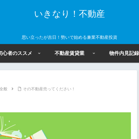
いきなり！不動産
思い立ったが吉日！勢いで始める兼業不動産投資
初心者のススメ
不動産賃貸業
物件内見記録
全般
その不動産売ってください！