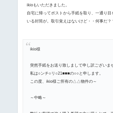
ikioもいただきました。
自宅に帰ってポストから手紙を取り、一通り目
いる封筒が。取引覚えはないけど・・何事だ？
ikio様
突然手紙をお送り致しまして申し訳ございま
私は○ンチ○リ○21■■■の○○と申します。
この度、ikio様ご所有の△△物件の～
～中略～