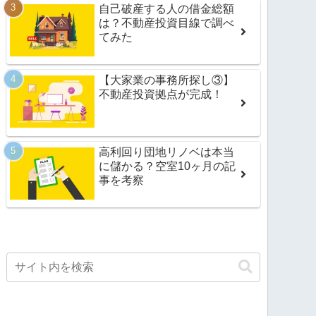
自己破産する人の借金総額
は？不動産投資目線で調べ
てみた
【大家業の事務所探し③】
不動産投資拠点が完成！
高利回り団地リノベは本当
に儲かる？空室10ヶ月の記
事を考察