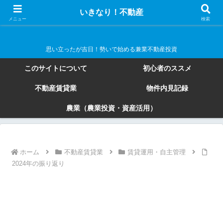
いきなり！不動産
いきなり！不動産
メニュー
検索
思い立ったが吉日！勢いで始める兼業不動産投資
このサイトについて
初心者のススメ
不動産賃貸業
物件内見記録
農業（農業投資・資産活用）
ホーム
不動産賃貸業
賃貸運用・自主管理
2024年の振り返り