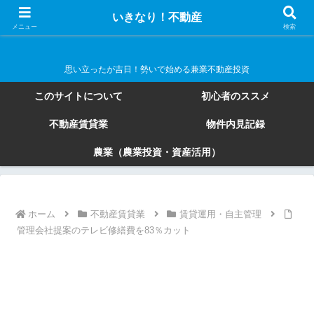
いきなり！不動産
いきなり！不動産
メニュー
検索
思い立ったが吉日！勢いで始める兼業不動産投資
このサイトについて
初心者のススメ
不動産賃貸業
物件内見記録
農業（農業投資・資産活用）
ホーム
不動産賃貸業
賃貸運用・自主管理
管理会社提案のテレビ修繕費を83％カット