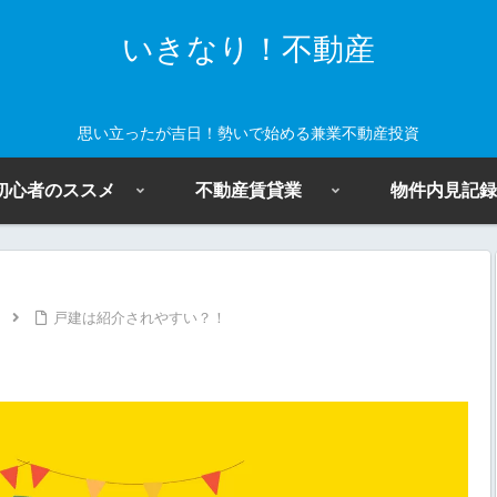
いきなり！不動産
思い立ったが吉日！勢いで始める兼業不動産投資
初心者のススメ
不動産賃貸業
物件内見記録
戸建は紹介されやすい？！