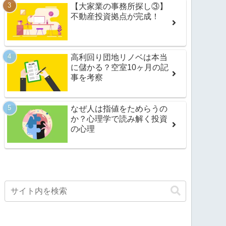
【大家業の事務所探し③】
不動産投資拠点が完成！
高利回り団地リノベは本当
に儲かる？空室10ヶ月の記
事を考察
なぜ人は指値をためらうの
か？心理学で読み解く投資
の心理