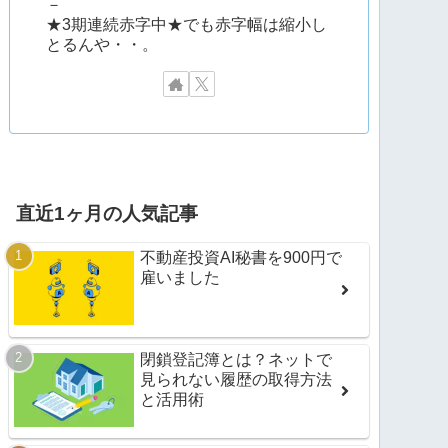
－
★3期連続赤字中★でも赤字幅は縮小し
とるんや・・。
直近1ヶ月の人気記事
不動産投資AI秘書を900円で
雇いました
閉鎖登記簿とは？ネットで
見られない履歴の取得方法
と活用術