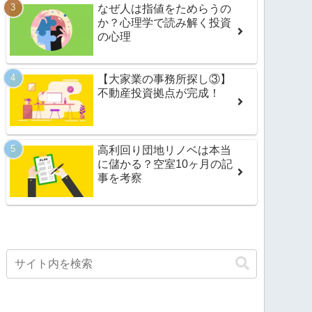
なぜ人は指値をためらうの
か？心理学で読み解く投資
の心理
【大家業の事務所探し③】
不動産投資拠点が完成！
高利回り団地リノベは本当
に儲かる？空室10ヶ月の記
事を考察