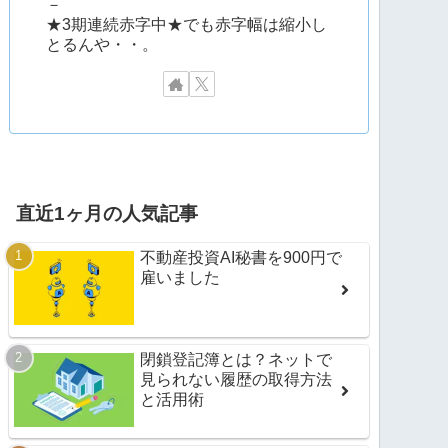
－
★3期連続赤字中★でも赤字幅は縮小し
とるんや・・。
直近1ヶ月の人気記事
不動産投資AI秘書を900円で
雇いました
閉鎖登記簿とは？ネットで
見られない履歴の取得方法
と活用術