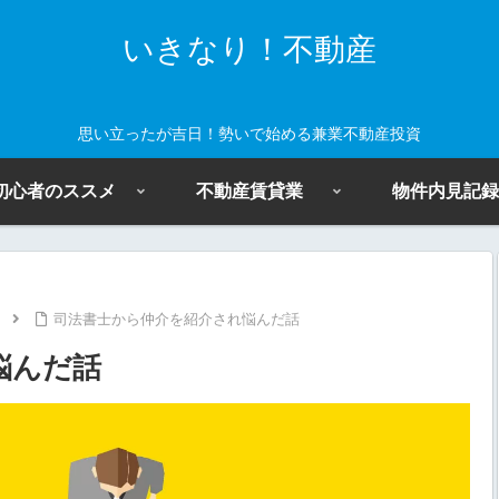
いきなり！不動産
思い立ったが吉日！勢いで始める兼業不動産投資
初心者のススメ
不動産賃貸業
物件内見記録
司法書士から仲介を紹介され悩んだ話
悩んだ話