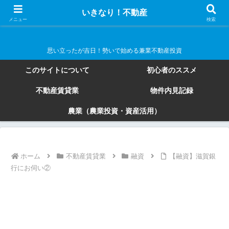
いきなり！不動産
いきなり！不動産
メニュー
検索
思い立ったが吉日！勢いで始める兼業不動産投資
このサイトについて
初心者のススメ
不動産賃貸業
物件内見記録
農業（農業投資・資産活用）
ホーム
不動産賃貸業
融資
【融資】滋賀銀
行にお伺い②