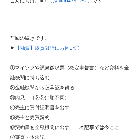
こんにちは。ikio（
@ikio04731250
）です。
前回の続きです。
▶
【融資】滋賀銀行にお伺い①
①マイソクや源泉徴収票（確定申告書）など資料を金
融機関に持ち込む
②金融機関から仮承認を得る
③内見 （②③は順不同）
④売主に買付証明書を出す
⑤売主と売買契約
⑥契約書を金融機関に出す
←本記事では今ここ
⑦審査・本承認