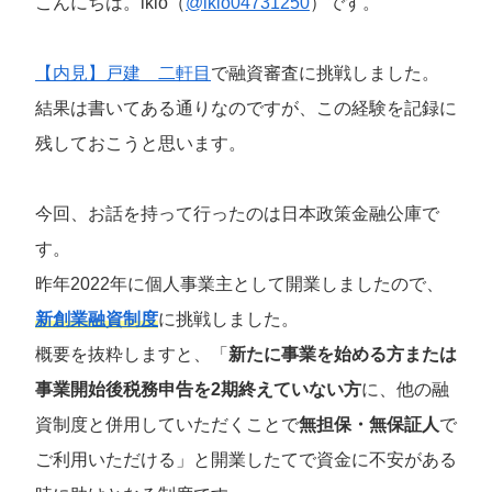
こんにちは。ikio（
@ikio04731250
）です。
【内見】戸建 二軒目
で融資審査に挑戦しました。
結果は書いてある通りなのですが、この経験を記録に
残しておこうと思います。
今回、お話を持って行ったのは日本政策金融公庫で
す。
昨年2022年に個人事業主として開業しましたので、
新創業融資制度
に挑戦しました。
概要を抜粋しますと、「
新たに事業を始める方または
事業開始後税務申告を2期終えていない方
に、他の融
資制度と併用していただくことで
無担保・無保証人
で
ご利用いただける」と開業したてで資金に不安がある