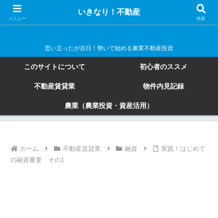
いきなり！不動産
いきなり！不動産
メニュー
検索
思い立ったが吉日！勢いで始める兼業不動産投資
このサイトについて
初心者のススメ
不動産賃貸業
物件内見記録
農業（農業投資・資産活用）
ホーム
不動産賃貸業
融資
実践！はじめて
の融資審査 その1