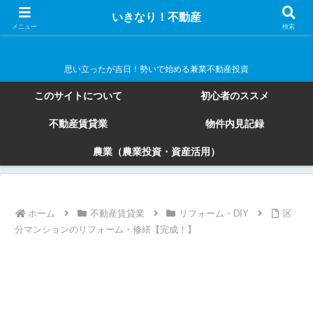
いきなり！不動産
いきなり！不動産
メニュー
検索
思い立ったが吉日！勢いで始める兼業不動産投資
このサイトについて
初心者のススメ
不動産賃貸業
物件内見記録
農業（農業投資・資産活用）
ホーム
不動産賃貸業
リフォーム・DIY
区
分マンションのリフォーム・修繕【完成！】